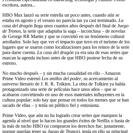
escritora, autora...
HBO Max lanzó su serie estrella un poco antes, cuando aún se
estaba en agosto y el verano no parecía tan ya casi terminado.
La
casa del dragón
llega unos cuantos años después del final de
Juego
de Tronos
, la serie que adaptaba la saga – inconclusa – de novelas
de George RR Martin y que se convirtió en un fenómeno cultural
arrollador. Solo hay que ver el impacto que tuvo en el turismo de los
lugares que se usaron como localizaciones para los reinos de la serie
para darse cuenta.
La casa del dragón
ya era una de esas series que
marcan la agenda incluso antes de que HBO pusiese fecha de su
estreno.
No mucho después – y sin mucha casualidad en ello – Amazon
Prime Video estrenó
Los anillos del poder
, su acercamiento al
universo literario de J. R. R. Tolkien. La obra de Tolkien ya había
protagonizado una serie de películas hace unos años – que se
acabaron convirtiendo en uno de esos materiales influyentes en la
cultura popular: solo hay que pensar en todos los memes que se han
sacado de ellas – y tenía un público fiel y entusiasta.
Prime Video, que aún no ha logrado crear series que marquen la
agenda al nivel que lo hacen los grandes éxitos de Netflix o hasta de
la más de nicho HBO (si compraron los derechos fue, justamente,
porque querían tener
su Juego de Tronos
), tenía en ello su principal