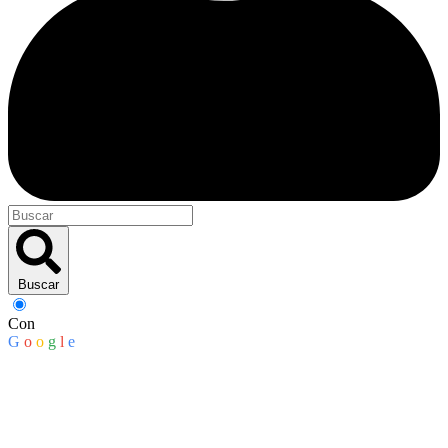
Buscar
Con
G
o
o
g
l
e