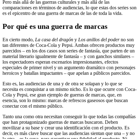
Pero más allá de las guerras culturales y más allá de las
comparaciones en términos de audiencias, lo que estas dos series son
es el epicentro de una guerra de marcas de las de toda la vida.
Por qué es una guerra de marcas
En cierto modo,
La casa del dragón
y
Los anillos del poder
no son
tan diferentes de Coca-Cola y Pepsi. Ambas ofrecen productos muy
parecidos – en los dos casos son series de fantasía, que parten de un
material literario igualmente de fantasía – y con ganchos similares –
los espectadores esperan escenarios impresionantes, efectos
especiales de primer nivel y un argumento dramático con personajes
heroicos y batallas impactantes – que apelan a públicos parecidos.
Esto es, las audiencias de una y de otra se solapan y lo que se
necesita es conquistar a un mismo nicho. Es lo que ocurre con Coca-
Cola y Pepsi, ese gran ejemplo de guerras de marcas, que, en
esencia, son lo mismo: marcas de refrescos gaseosos que buscan
conectar con el mismo público.
Tanto una como otra necesitan conseguir lo que todas las compañías
que han protagonizado guerras de marcas buscaron. Deben
movilizar a su base y crear una identificación con el producto. Es
decir, es más clave buscar que las audiencias sientan que una – y no
la otra – es la suya, para garantizar una fidelidad al producto. Ni