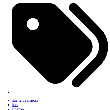
guerra de marcas
hbo
amazon