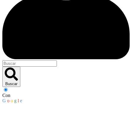
Buscar
Con
G
o
o
g
l
e