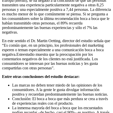
Europa (Berlín), se ha llegado a la conclusión de que las personas
transmiten una experiencia particularmente negativa a otras 8,25
personas y una especialmente positiva a 7,44 personas. La diferencia
es mucho menor de lo que comúnmente se piensa. Si se pregunta a
los consumidores sobre la última recomendación boca a boca que le
habían transmitido otras personas, el 89% recuerda
predominantemente las buenas experiencias y sólo el 7% las
negativas.
En este sentido el Dr. Martin Oetting, director del estudio señala que
“Es común que, en un principio, los profesionales del marketing
esperen o teman especialmente a una comunicación boca a boca
negativa.Esteestudio muestra que la preocupación por los
comentarios negativos de los clientes no está justificada. Los
consumidores se interesan por las buenas noticias y les gusta
compartirlas con otras personas”.
Entre otras conclusiones del estudio destacar:
Las marcas no deben tener miedo de las opiniones de los
consumidores. A la gente le gusta divulgar información
positiva y recuerdan predominantemente las buenas noticias.
Conclusión: El boca a boca que más perdura se crea a través
de experiencias reales con el producto.
La inmensa mayoría del boca a boca que los encuestados
podían recordar –de hecho, casi el 90%– es positivo. A través