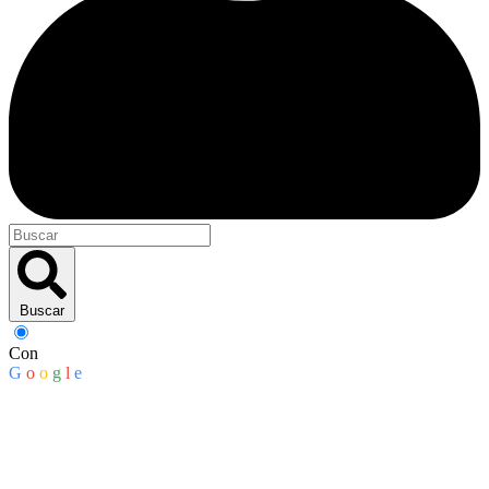
Buscar
Con
G
o
o
g
l
e