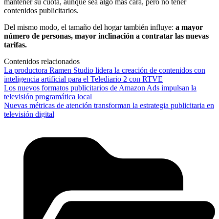
mantener su cuota, aunque sea algo más cara, pero no tener
contenidos publicitarios.
Del mismo modo, el tamaño del hogar también influye:
a mayor
número de personas, mayor inclinación a contratar las nuevas
tarifas.
Contenidos relacionados
La productora Ramen Studio lidera la creación de contenidos con
inteligencia artificial para el Telediario 2 con RTVE
Los nuevos formatos publicitarios de Amazon Ads impulsan la
televisión programática local
Nuevas métricas de atención transforman la estrategia publicitaria en
televisión digital