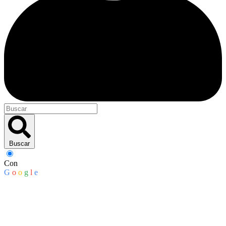
Buscar
Con
G
o
o
g
l
e