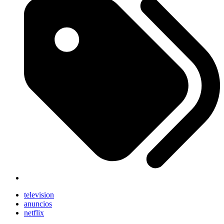
television
anuncios
netflix