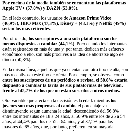
Por encima de la media también se encuentran las plataformas
Apple TV+ (57,8%) y DAZN (53,8%).
En el lado contrario, los usuarios de
Amazon Prime Video
(46,9%), HBO Max (47,3%), Disney + (48.1%) y Netflix (49%)
serían los más reticentes
.
Por otro lado,
los suscriptores a una sola plataforma son los
menos dispuestos a cambiar (44,1%)
. Pero cuando los internautas
están registrados en más de una y, por tanto, dedican más esfuerzo
económico a ello, son más proclives a la idea de ahorrarse algo de
dinero (50,8%).
En la misma línea, aquellos que ya cuentan con otro tipo de alta, son
más receptivos a este tipo de oferta. Por ejemplo, se observa cómo
entre los suscriptores de un periódico o revista, el 58,8% estaría
dispuesto a cambiar la tarifa de sus plataformas de televisión,
frente al 45,7% de los que no están suscritos a otros medios.
Otra variable que afecta en la decisión es la edad: mientras
los
jóvenes son más propensos al cambio,
el porcentaje va
disminuyendo según aumenta la edad, descendiendo del 56,8%
entre los internautas de 18 a 24 años, al 50,9% entre los de 25 a 54
años, al 44,4% para los de 55 a 64 años, y al 37,5% para los
mayores de 65 años, que, por tanto, prefieren, en su mayoría,