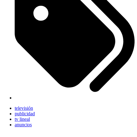
televisión
publicidad
tv lineal
anuncios