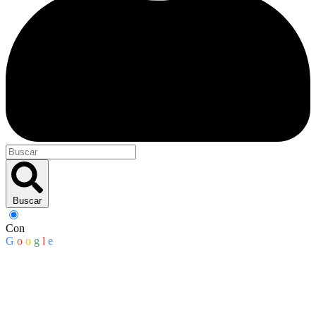
Buscar
Con
G
o
o
g
l
e