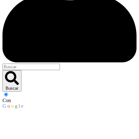
Buscar
Con
G
o
o
g
l
e