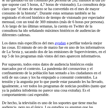
se ha quedado en un consumo por persona de 282 minutos al día (lo
que supone casi 5 horas, 4,7 horas de visionado). La consultora deja
claro que "el mes de marzo se ha convertido en el mes de mayor
consumo de la historia". Durante estas semanas también se ha
registrado el récord histórico de tiempo de visionado por espectador
mensual, con un total de 369 minutos (más de 6 horas por persona).
A lo largo de las últimas semanas, la cuenta en Twitter de la
consultora ha ido señalando máximos históricos de audiencias de
diferentes cadenas.
Los datos más específicos del mes
ayudan
a perfilar todavía mejor
las cosas. El minuto de oro de marzo fue en uno de los informativos
de La Sexta y, sacando dos de las emisiones de Supervivientes, en el
top 5 de los programas más vistos del mes aparecen informativos.
Por supuesto, todos estos datos de audiencia históricos están
marcados por el contexto. La pandemia del coronavirus y el
confinamiento de la población han sentado a los ciudadanos en el
sofá de sus casas y los ha empujado a consumir contenidos. La
tensión y la angustia por lo que puede estar pasando les ha llevado,
igualmente, a ver todos los programas de noticias posibles (tanto que
ya la palabra infodemia no parece una cosa extraña). Es el
comportamiento casi esperable.
De hecho, la televisión es uno de los soportes que tiene mucha
audiencia, pero no el único. Los estudios ya apuntan que las