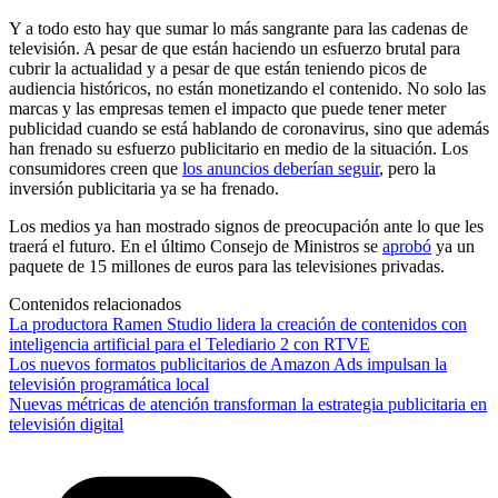
Y a todo esto hay que sumar lo más sangrante para las cadenas de
televisión. A pesar de que están haciendo un esfuerzo brutal para
cubrir la actualidad y a pesar de que están teniendo picos de
audiencia históricos, no están monetizando el contenido. No solo las
marcas y las empresas temen el impacto que puede tener meter
publicidad cuando se está hablando de coronavirus, sino que además
han frenado su esfuerzo publicitario en medio de la situación. Los
consumidores creen que
los anuncios deberían seguir
, pero la
inversión publicitaria ya se ha frenado.
Los medios ya han mostrado signos de preocupación ante lo que les
traerá el futuro. En el último Consejo de Ministros se
aprobó
ya un
paquete de 15 millones de euros para las televisiones privadas.
Contenidos relacionados
La productora Ramen Studio lidera la creación de contenidos con
inteligencia artificial para el Telediario 2 con RTVE
Los nuevos formatos publicitarios de Amazon Ads impulsan la
televisión programática local
Nuevas métricas de atención transforman la estrategia publicitaria en
televisión digital