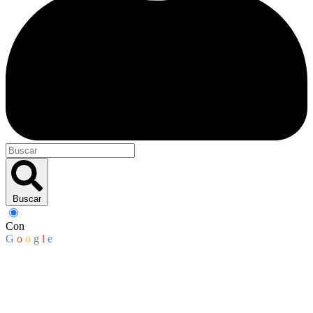
Buscar
Con
G
o
o
g
l
e