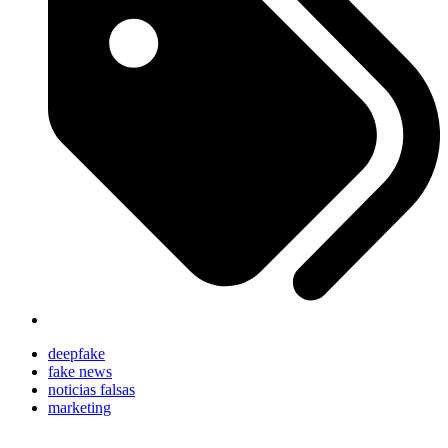
deepfake
fake news
noticias falsas
marketing