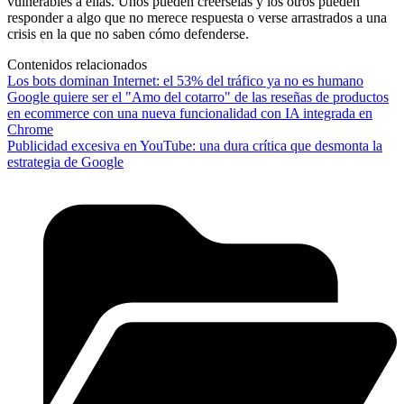
vulnerables a ellas. Unos pueden creérselas y los otros pueden
responder a algo que no merece respuesta o verse arrastrados a una
crisis en la que no saben cómo defenderse.
Contenidos relacionados
Los bots dominan Internet: el 53% del tráfico ya no es humano
Google quiere ser el "Amo del cotarro" de las reseñas de productos
en ecommerce con una nueva funcionalidad con IA integrada en
Chrome
Publicidad excesiva en YouTube: una dura crítica que desmonta la
estrategia de Google