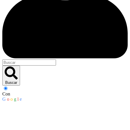
Buscar
Con
G
o
o
g
l
e