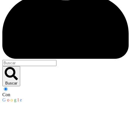
Buscar
Con
G
o
o
g
l
e