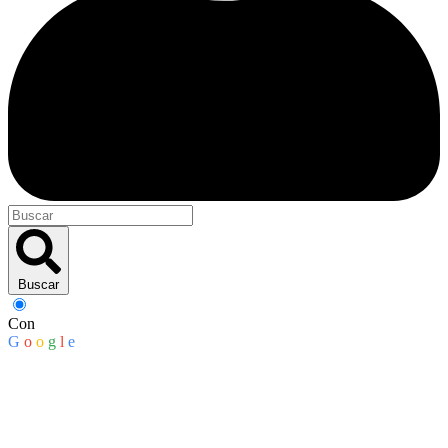
Buscar
Con
G
o
o
g
l
e