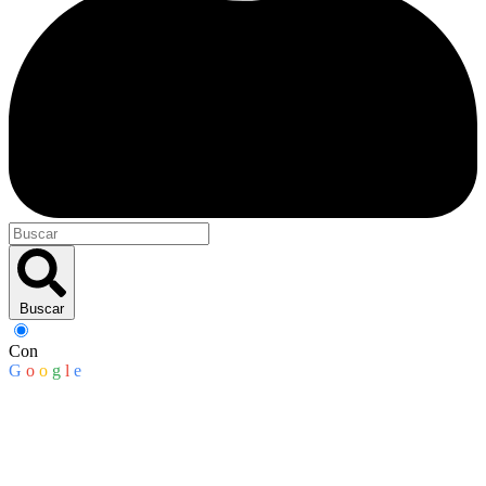
Buscar
Con
G
o
o
g
l
e