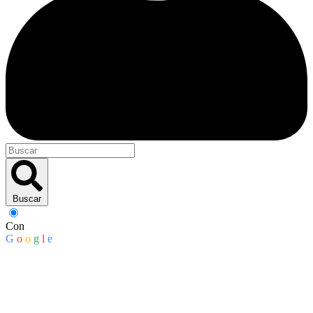
Buscar
Con
G
o
o
g
l
e