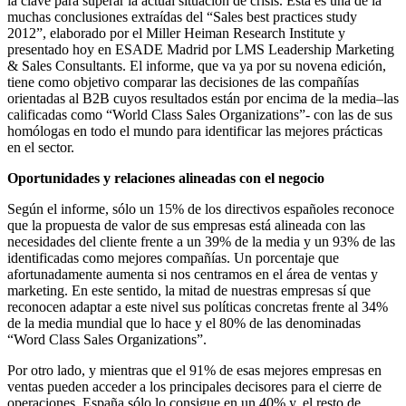
la clave para superar la actual situación de crisis. Esta es una de la
muchas conclusiones extraídas del “Sales best practices study
2012”, elaborado por el Miller Heiman Research Institute y
presentado hoy en ESADE Madrid por LMS Leadership Marketing
& Sales Consultants. El informe, que va ya por su novena edición,
tiene como objetivo comparar las decisiones de las compañías
orientadas al B2B cuyos resultados están por encima de la media–las
calificadas como “World Class Sales Organizations”- con las de sus
homólogas en todo el mundo para identificar las mejores prácticas
en el sector.
Oportunidades y relaciones alineadas con el negocio
Según el informe, sólo un 15% de los directivos españoles reconoce
que la propuesta de valor de sus empresas está alineada con las
necesidades del cliente frente a un 39% de la media y un 93% de las
identificadas como mejores compañías. Un porcentaje que
afortunadamente aumenta si nos centramos en el área de ventas y
marketing. En este sentido, la mitad de nuestras empresas sí que
reconocen adaptar a este nivel sus políticas concretas frente al 34%
de la media mundial que lo hace y el 80% de las denominadas
“Word Class Sales Organizations”.
Por otro lado, y mientras que el 91% de esas mejores empresas en
ventas pueden acceder a los principales decisores para el cierre de
operaciones, España sólo lo consigue en un 40% y, el resto de