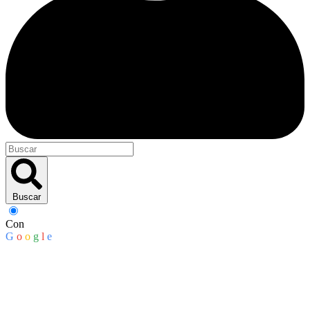
Buscar
Con
G
o
o
g
l
e