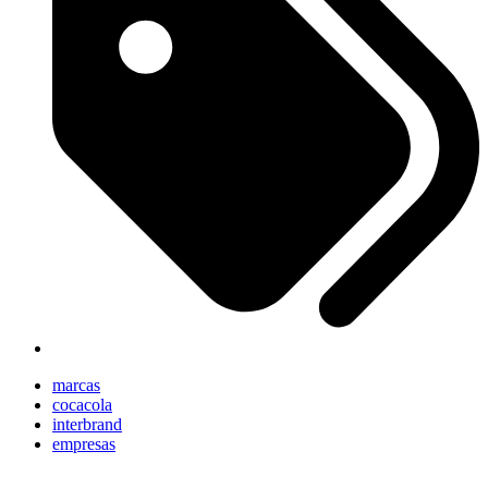
marcas
cocacola
interbrand
empresas