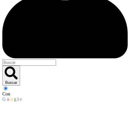
Buscar
Con
G
o
o
g
l
e