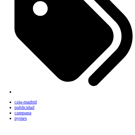
caja-madrid
publicidad
campana
pymes