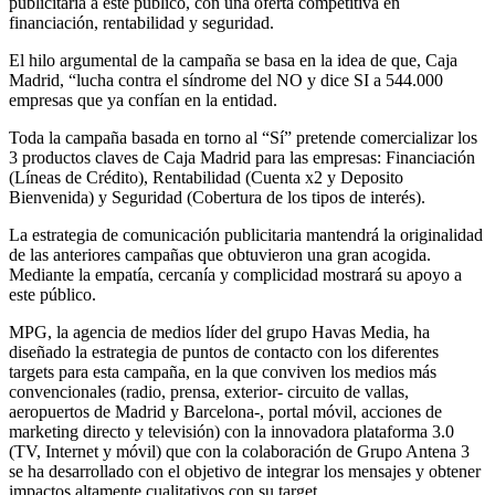
publicitaria a este público, con una oferta competitiva en
financiación, rentabilidad y seguridad.
El hilo argumental de la campaña se basa en la idea de que, Caja
Madrid, “lucha contra el síndrome del NO y dice SI a 544.000
empresas que ya confían en la entidad.
Toda la campaña basada en torno al “Sí” pretende comercializar los
3 productos claves de Caja Madrid para las empresas: Financiación
(Líneas de Crédito), Rentabilidad (Cuenta x2 y Deposito
Bienvenida) y Seguridad (Cobertura de los tipos de interés).
La estrategia de comunicación publicitaria mantendrá la originalidad
de las anteriores campañas que obtuvieron una gran acogida.
Mediante la empatía, cercanía y complicidad mostrará su apoyo a
este público.
MPG, la agencia de medios líder del grupo Havas Media, ha
diseñado la estrategia de puntos de contacto con los diferentes
targets para esta campaña, en la que conviven los medios más
convencionales (radio, prensa, exterior- circuito de vallas,
aeropuertos de Madrid y Barcelona-, portal móvil, acciones de
marketing directo y televisión) con la innovadora plataforma 3.0
(TV, Internet y móvil) que con la colaboración de Grupo Antena 3
se ha desarrollado con el objetivo de integrar los mensajes y obtener
impactos altamente cualitativos con su target.