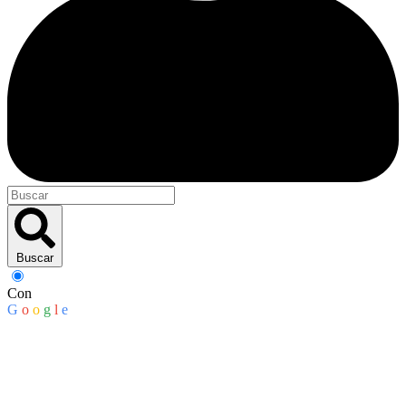
Buscar
Con
G
o
o
g
l
e