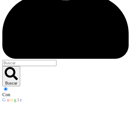
Buscar
Con
G
o
o
g
l
e