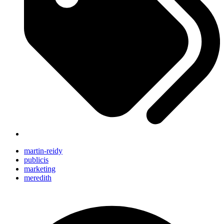
martin-reidy
publicis
marketing
meredith