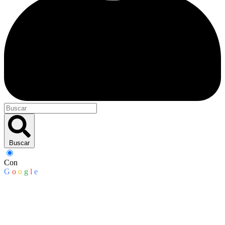
Buscar
Con
G
o
o
g
l
e