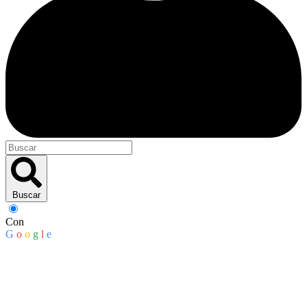
Buscar
Con
G
o
o
g
l
e