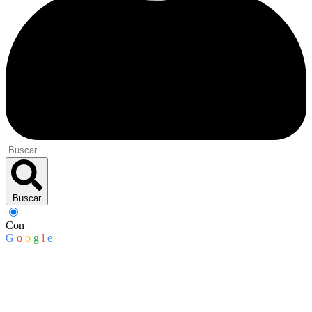
Buscar
Con
G
o
o
g
l
e