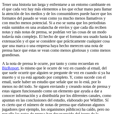
Tener una historia tan larga y enfrentarse a un entorno cambiante en
el que cada vez hay más elementos a los que echar mano para llamar
la atención de los medios y de los consumidores puede hacer que los
formatos del pasado se vean como ya mucho menos llamativos y
con mucho menos potencial. Si a eso se suma que los periodistas
están sumidos en una avalancha de envíos y que cada día reciben
notas y más notas de prensa, se podrían ver las cosas de un modo
todavía más complejo. El hecho de que el formato sea usado hasta la
extenuación y el que se considere que prácticamente cualquier cosa
que una marca o una empresa haya hecho merecen una nota de
prensa hace que estas se vean como menos gloriosas y como menos
grandiosas.
A la nota de prensa le ocurre, por tanto y como recuerdan en
BizReport
, lo mismo que le ocurre de vez en cuando al email, del
que suele ocurrir que alguien se pregunte de vez en cuando si ya ha
muerto y si ya está agotado por completo. Y, como sucede con el
email, suele haber un estudio que señale que no lo está, por lo
menos no del todo. Se siguen enviando y creando notas de prensa y
estas siguen funcionando como un elemento que ayuda a dar a
conocer información y a distribuirla por los diferentes canales, como
apuntan en las conclusiones del estudio, elaborado por Wildfire. Sí
es cierto que el número de notas de prensa que elaboran algunos
jugadores (por ejemplo, los organismos públicos) ha caído, pero no
por ello las notas de prensa han desaparecido del juego de la