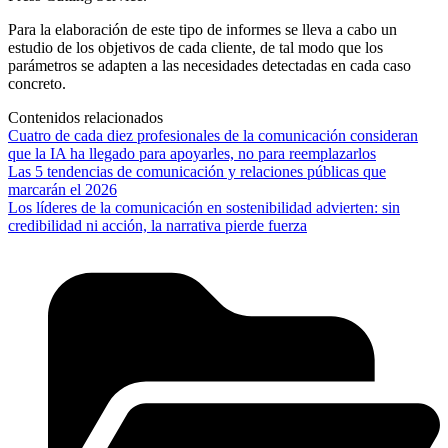
Para la elaboración de este tipo de informes se lleva a cabo un
estudio de los objetivos de cada cliente, de tal modo que los
parámetros se adapten a las necesidades detectadas en cada caso
concreto.
Contenidos relacionados
Cuatro de cada diez profesionales de la comunicación consideran
que la IA ha llegado para apoyarles, no para reemplazarlos
Las 5 tendencias de comunicación y relaciones públicas que
marcarán el 2026
Los líderes de la comunicación en sostenibilidad advierten: sin
credibilidad ni acción, la narrativa pierde fuerza