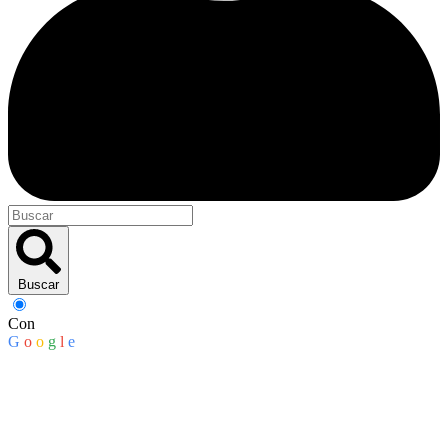
Buscar
Con
G
o
o
g
l
e