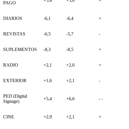
+5,4
+5,0
+
PAGO
DIARIOS
-6,1
-6,4
+
REVISTAS
-6,5
-5,7
-
SUPLEMENTOS
-8,3
-8,5
+
RADIO
+2,1
+2,0
+
EXTERIOR
+1,6
+2,1
-
PED (Digital
+5,4
+6,6
- -
Signage)
CINE
+2,9
+2,1
+