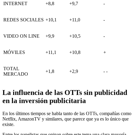
INTERNET
+8,8
+9,7
-
REDES SOCIALES
+10,1
+11,0
-
VIDEO ON LINE
+9,9
+10,5
-
MÓVILES
+11,1
+10,8
+
TOTAL
+1,8
+2,9
- -
MERCADO
La influencia de las OTTs sin publicidad
en la inversión publicitaria
En los últimos tiempos se habla tanto de las OTTs, compañías como
Netflix, AmazonTV y similares, que parece que ya es lo único que
existe.
Entre los panelistas que opinan sobre este tema una clara mayoría