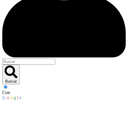
Buscar
Con
G
o
o
g
l
e