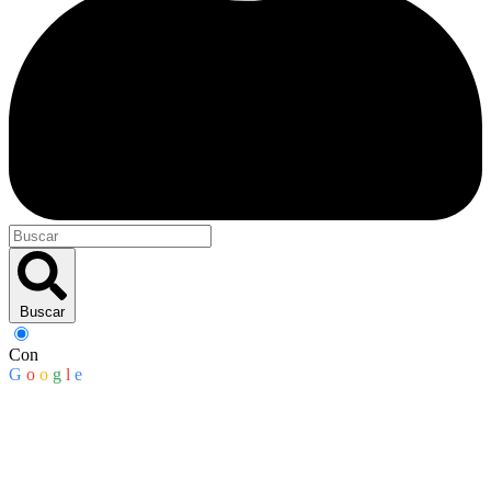
Buscar
Con
G
o
o
g
l
e