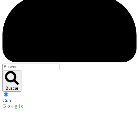
Buscar
Con
G
o
o
g
l
e