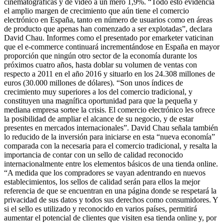
cinematográficas y de vídeo a un mero 1,9%. “Todo esto evidencia
el amplio margen de crecimiento que aún tiene el comercio
electrónico en España, tanto en número de usuarios como en áreas
de producto que apenas han comenzado a ser explotadas”, declara
David Chau. Informes como el presentado por emarketer vaticinan
que el e-commerce continuará incrementándose en España en mayor
proporción que ningún otro sector de la economía durante los
próximos cuatro años, hasta doblar su volumen de ventas con
respecto a 2011 en el año 2016 y situarlo en los 24.308 millones de
euros (30.000 millones de dólares). “Son unos índices de
crecimiento muy superiores a los del comercio tradicional, y
constituyen una magnífica oportunidad para que la pequeña y
mediana empresa sortee la crisis. El comercio electrónico les ofrece
la posibilidad de ampliar el alcance de su negocio, y de estar
presentes en mercados internacionales”. David Chau señala también
lo reducido de la inversión para iniciarse en esta “nueva economía”
comparada con la necesaria para el comercio tradicional, y resalta la
importancia de contar con un sello de calidad reconocido
internacionalmente entre los elementos básicos de una tienda online.
“A medida que los compradores se vayan adentrando en nuevos
establecimientos, los sellos de calidad serán para ellos la mejor
referencia de que se encuentran en una página donde se respetará la
privacidad de sus datos y todos sus derechos como consumidores. Y
si el sello es utilizado y reconocido en varios países, permitirá
aumentar el potencial de clientes que visiten esa tienda online y, por