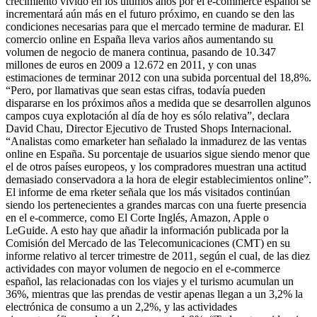
crecimiento vivido en los últimos años por el e-commerce español se
incrementará aún más en el futuro próximo, en cuando se den las
condiciones necesarias para que el mercado termine de madurar. El
comercio online en España lleva varios años aumentando su
volumen de negocio de manera continua, pasando de 10.347
millones de euros en 2009 a 12.672 en 2011, y con unas
estimaciones de terminar 2012 con una subida porcentual del 18,8%.
“Pero, por llamativas que sean estas cifras, todavía pueden
dispararse en los próximos años a medida que se desarrollen algunos
campos cuya explotación al día de hoy es sólo relativa”, declara
David Chau, Director Ejecutivo de Trusted Shops Internacional.
“Analistas como emarketer han señalado la inmadurez de las ventas
online en España. Su porcentaje de usuarios sigue siendo menor que
el de otros países europeos, y los compradores muestran una actitud
demasiado conservadora a la hora de elegir establecimientos online”.
El informe de ema rketer señala que los más visitados continúan
siendo los pertenecientes a grandes marcas con una fuerte presencia
en el e-commerce, como El Corte Inglés, Amazon, Apple o
LeGuide. A esto hay que añadir la información publicada por la
Comisión del Mercado de las Telecomunicaciones (CMT) en su
informe relativo al tercer trimestre de 2011, según el cual, de las diez
actividades con mayor volumen de negocio en el e-commerce
español, las relacionadas con los viajes y el turismo acumulan un
36%, mientras que las prendas de vestir apenas llegan a un 3,2% la
electrónica de consumo a un 2,2%, y las actividades