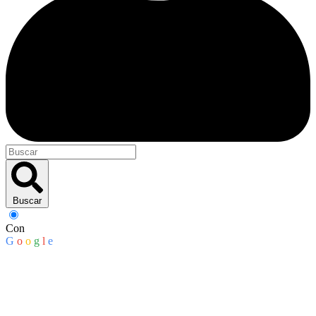
Buscar
Con
G
o
o
g
l
e