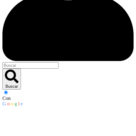
Buscar
Con
G
o
o
g
l
e