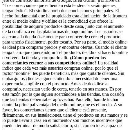
jefe de comercio minorista de Google, Brett Goffin, a DMNews:
"Los comerciantes que entiendan esta tendencia serán quienes
tengan éxito". El estudio aporta dos conclusiones principales. El
hecho fundamental que ha propiciado esta eliminación de la frontera
entre el medio online y offline es la comodidad que ofrece la
posibilidad de adquirir productos desde casa, junto con el aumento
de la confianza en las plataformas de pago online. Los usuarios se
acercan a la tienda físicamente para conocer de cerca el producto,
para tenerlo físicamente, poder tocarlo. Por su parte, el medio online
es ideal para comparar precios y encontrar ofertas. Cuando el cliente
tenga claro que quiere adquirir el producto, decidirá si hacerlo online
o volver a la tienda y comprarlo allí.
¿Cómo pueden los
comerciantes retener a sus competidores online?
La realidad
indica que cada vez más usuarios compran online, por lo que el
factor "nonline" les puede beneficiar, más que quitarle clientes. Sin
embargo los clientes siguen sintiendo la necesidad de tener una
experiencia tangible con el producto. Antes de decidirse a
comprarlo, necesitan verlo de cerca, tenerlo en sus manos. Es por
esta razón por la que siguen acercándose a las tiendas, una ocasión
que las tiendas deben saber aprovechar. Para ello, han de luchar
contra la principal ventaja del medio online, que es el precio. A su
favor, los comerciantes tienen que el cliente está presente,
físicamente, en sus instalaciones, tiene el producto en sus manos y se
lo puede llevar a casa en el momento? son muchos incentivos que
pueden terminar de modo satisfactorio, si el comercio es capaz de