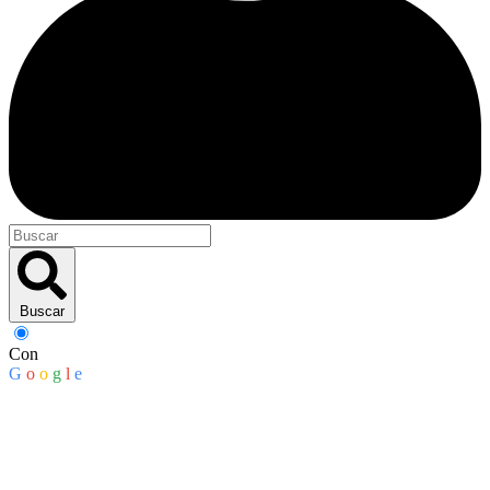
Buscar
Con
G
o
o
g
l
e