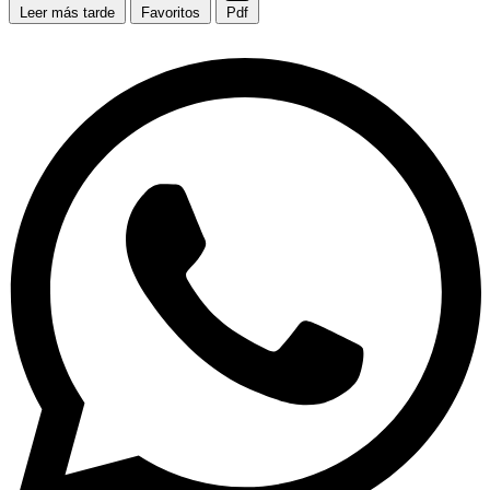
Leer más tarde
Favoritos
Pdf