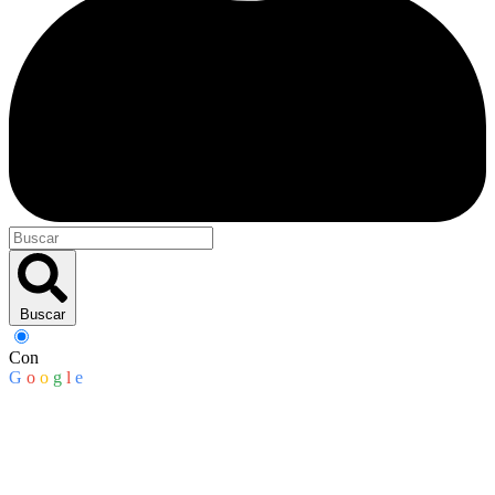
Buscar
Con
G
o
o
g
l
e