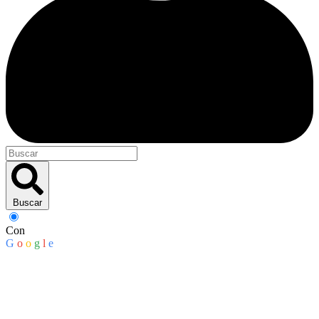
Buscar
Con
G
o
o
g
l
e