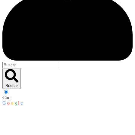
Buscar
Con
G
o
o
g
l
e