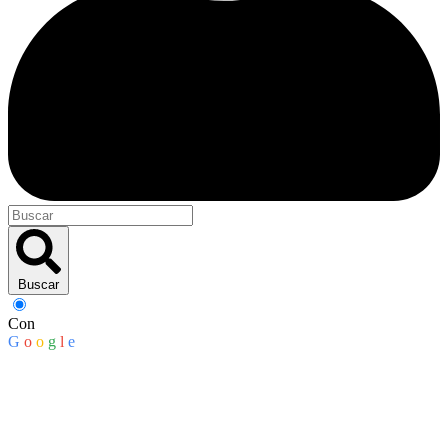
Buscar
Con
G
o
o
g
l
e