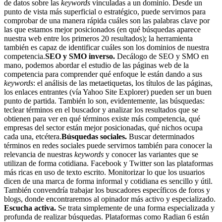
de datos sobre las
keywords
vinculadas a un dominio. Desde un
punto de vista más superficial o estratégico, puede servirnos para
comprobar de una manera rápida cuáles son las palabras clave por
las que estamos mejor posicionados (en qué búsquedas aparece
nuestra web entre los primeros 20 resultados); la herramienta
también es capaz de identificar cuáles son los dominios de nuestra
competencia.
SEO y SMO inverso.
Decálogo de SEO y SMO en
mano, podemos abordar el estudio de las páginas web de la
competencia para comprender qué enfoque le están dando a sus
keywords
: el análisis de las metaetiquetas, los títulos de las páginas,
los enlaces entrantes (vía Yahoo Site Explorer) pueden ser un buen
punto de partida. También lo son, evidentemente, las búsquedas:
teclear términos en el buscador y analizar los resultados que se
obtienen para ver en qué términos existe más competencia, qué
empresas del sector están mejor posicionadas, qué nichos ocupa
cada una, etcétera.
Búsquedas sociales.
Buscar determinados
términos en redes sociales puede servirnos también para conocer la
relevancia de nuestras
keywords
y conocer las variantes que se
utilizan de forma cotidiana. Facebook y Twitter son las plataformas
más ricas en uso de texto escrito. Monitorizar lo que los usuarios
dicen de una marca de forma informal y cotidiana es sencillo y útil.
También convendría trabajar los buscadores específicos de foros y
blogs, donde encontraremos al opinador más activo y especializado.
Escucha activa.
Se trata simplemente de una forma especializada y
profunda de realizar búsquedas. Plataformas como Radian 6 están