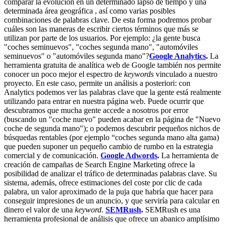
comparar la evolución en un determinado lapso de tiempo y una
determinada área geográfica , así como varias posibles
combinaciones de palabras clave. De esta forma podremos probar
cuáles son las maneras de escribir ciertos términos que más se
utilizan por parte de los usuarios. Por ejemplo: ¿la gente busca
"coches seminuevos", "coches segunda mano", "automóviles
seminuevos" o "automóviles segunda mano"?
Google Analytics
.
La
herramienta gratuita de analítica web de Google también nos permite
conocer un poco mejor el espectro de
keywords
vinculado a nuestro
proyecto. En este caso, permite un análisis a posteriori: con
Analytics podemos ver las palabras clave que la gente está realmente
utilizando para entrar en nuestra página web. Puede ocurrir que
descubramos que mucha gente accede a nosotros por error
(buscando un "coche nuevo" pueden acabar en la página de "Nuevo
coche de segunda mano"); o podemos descubrir pequeños nichos de
búsquedas rentables (por ejemplo “coches segunda mano alta gama)
que pueden suponer un pequeño cambio de rumbo en la estrategia
comercial y de comunicación.
Google Adwords
.
La herramienta de
creación de campañas de Search Engine Marketing ofrece la
posibilidad de analizar el tráfico de determinadas palabras clave. Su
sistema, además, ofrece estimaciones del coste por clic de cada
palabra, un valor aproximado de la puja que habría que hacer para
conseguir impresiones de un anuncio, y que serviría para calcular en
dinero el valor de una
keyword
.
SEMRush
.
SEMRush es una
herramienta profesional de análisis que ofrece un abanico amplísimo