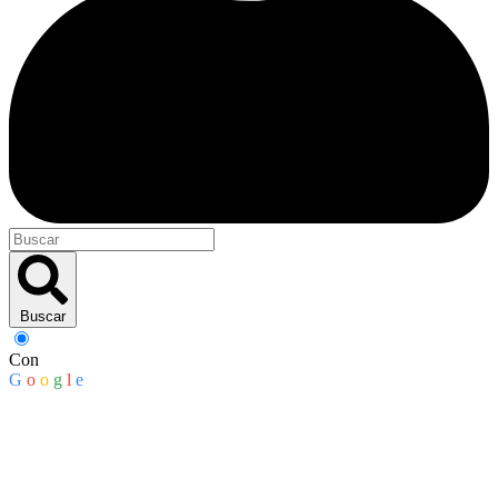
Buscar
Con
G
o
o
g
l
e