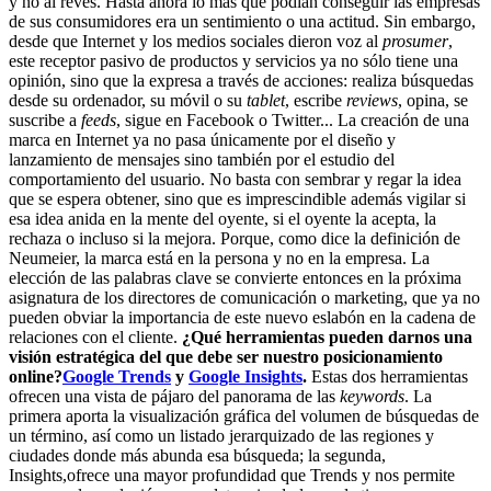
y no al revés. Hasta ahora lo más que podían conseguir las empresas
de sus consumidores era un sentimiento o una actitud. Sin embargo,
desde que Internet y los medios sociales dieron voz al
prosumer
,
este receptor pasivo de productos y servicios ya no sólo tiene una
opinión, sino que la expresa a través de acciones: realiza búsquedas
desde su ordenador, su móvil o su
tablet
, escribe
reviews
, opina, se
suscribe a
feeds
, sigue en Facebook o Twitter... La creación de una
marca en Internet ya no pasa únicamente por el diseño y
lanzamiento de mensajes sino también por el estudio del
comportamiento del usuario. No basta con sembrar y regar la idea
que se espera obtener, sino que es imprescindible además vigilar si
esa idea anida en la mente del oyente, si el oyente la acepta, la
rechaza o incluso si la mejora. Porque, como dice la definición de
Neumeier, la marca está en la persona y no en la empresa. La
elección de las palabras clave se convierte entonces en la próxima
asignatura de los directores de comunicación o marketing, que ya no
pueden obviar la importancia de este nuevo eslabón en la cadena de
relaciones con el cliente.
¿Qué herramientas pueden darnos una
visión estratégica del que debe ser nuestro posicionamiento
online?
Google Trends
y
Google Insights
.
Estas dos herramientas
ofrecen una vista de pájaro del panorama de las
keywords
. La
primera aporta la visualización gráfica del volumen de búsquedas de
un término, así como un listado jerarquizado de las regiones y
ciudades donde más abunda esa búsqueda; la segunda,
Insights,ofrece una mayor profundidad que Trends y nos permite