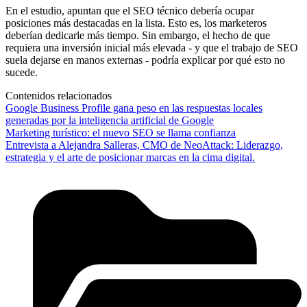
En el estudio, apuntan que el SEO técnico debería ocupar
posiciones más destacadas en la lista. Esto es, los marketeros
deberían dedicarle más tiempo. Sin embargo, el hecho de que
requiera una inversión inicial más elevada - y que el trabajo de SEO
suela dejarse en manos externas - podría explicar por qué esto no
sucede.
Contenidos relacionados
Google Business Profile gana peso en las respuestas locales
generadas por la inteligencia artificial de Google
Marketing turístico: el nuevo SEO se llama confianza
Entrevista a Alejandra Salleras, CMO de NeoAttack: Liderazgo,
estrategia y el arte de posicionar marcas en la cima digital.