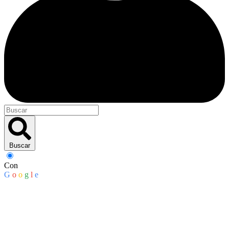
Buscar
Con
G
o
o
g
l
e