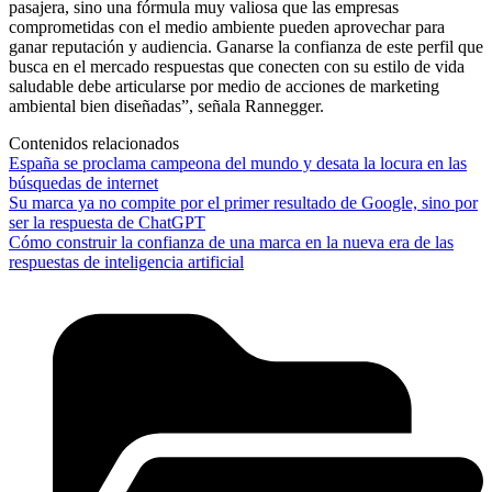
pasajera, sino una fórmula muy valiosa que las empresas
comprometidas con el medio ambiente pueden aprovechar para
ganar reputación y audiencia. Ganarse la confianza de este perfil que
busca en el mercado respuestas que conecten con su estilo de vida
saludable debe articularse por medio de acciones de marketing
ambiental bien diseñadas”, señala Rannegger.
Contenidos relacionados
España se proclama campeona del mundo y desata la locura en las
búsquedas de internet
Su marca ya no compite por el primer resultado de Google, sino por
ser la respuesta de ChatGPT
Cómo construir la confianza de una marca en la nueva era de las
respuestas de inteligencia artificial