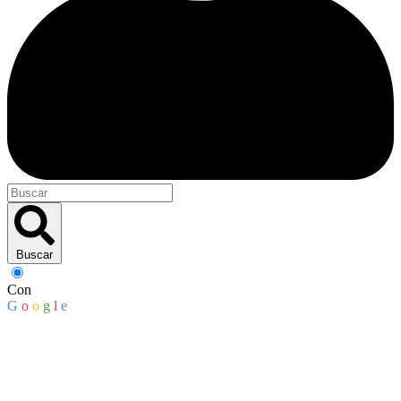
Buscar
Con
G
o
o
g
l
e