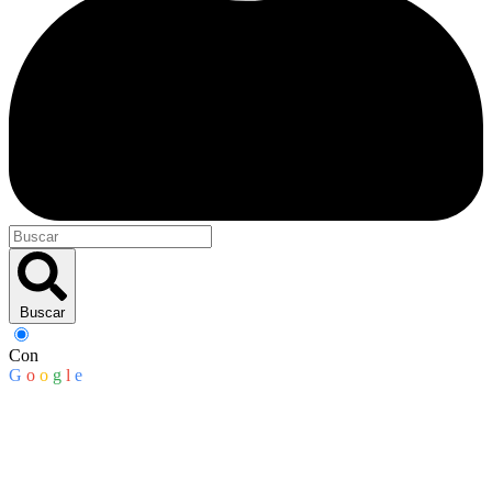
Buscar
Con
G
o
o
g
l
e