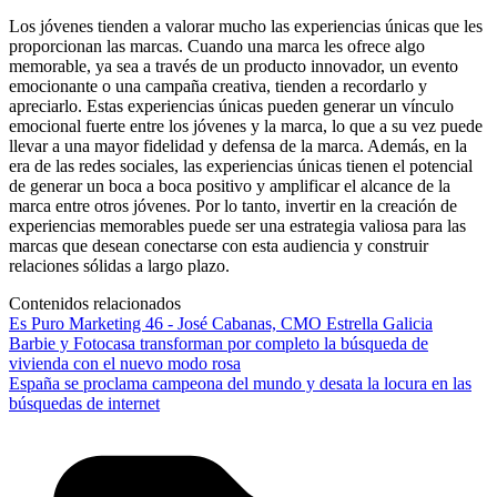
Los jóvenes tienden a valorar mucho las experiencias únicas que les
proporcionan las marcas. Cuando una marca les ofrece algo
memorable, ya sea a través de un producto innovador, un evento
emocionante o una campaña creativa, tienden a recordarlo y
apreciarlo. Estas experiencias únicas pueden generar un vínculo
emocional fuerte entre los jóvenes y la marca, lo que a su vez puede
llevar a una mayor fidelidad y defensa de la marca. Además, en la
era de las redes sociales, las experiencias únicas tienen el potencial
de generar un boca a boca positivo y amplificar el alcance de la
marca entre otros jóvenes. Por lo tanto, invertir en la creación de
experiencias memorables puede ser una estrategia valiosa para las
marcas que desean conectarse con esta audiencia y construir
relaciones sólidas a largo plazo.
Contenidos relacionados
Es Puro Marketing 46 - José Cabanas, CMO Estrella Galicia
Barbie y Fotocasa transforman por completo la búsqueda de
vivienda con el nuevo modo rosa
España se proclama campeona del mundo y desata la locura en las
búsquedas de internet