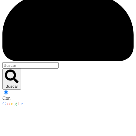
Buscar
Con
G
o
o
g
l
e