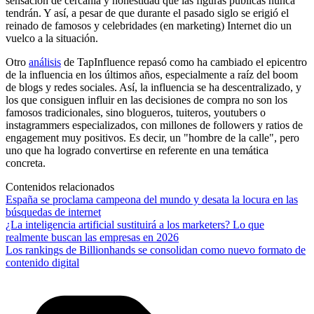
sensación de cercanía y honestidad que las figuras públicas nunca
tendrán. Y así, a pesar de que durante el pasado siglo se erigió el
reinado de famosos y celebridades (en marketing) Internet dio un
vuelco a la situación.
Otro
análisis
de TapInfluence repasó como ha cambiado el epicentro
de la influencia en los últimos años, especialmente a raíz del boom
de blogs y redes sociales. Así, la influencia se ha descentralizado, y
los que consiguen influir en las decisiones de compra no son los
famosos tradicionales, sino blogueros, tuiteros, youtubers o
instagrammers especializados, con millones de followers y ratios de
engagement muy positivos. Es decir, un "hombre de la calle", pero
uno que ha logrado convertirse en referente en una temática
concreta.
Contenidos relacionados
España se proclama campeona del mundo y desata la locura en las
búsquedas de internet
¿La inteligencia artificial sustituirá a los marketers? Lo que
realmente buscan las empresas en 2026
Los rankings de Billionhands se consolidan como nuevo formato de
contenido digital