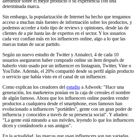
alrededor sobre el mejor producto o su experiencia con una
determinada marca.
Sin embargo, la popularización de Internet ha hecho que tengamos
acceso a muchas más fuentes de información sobre los productos, y
podemos acceder a todo tipo de reviews y opiniones, desde las de
clientes de a pie hasta las de expertos en el sector. Y los usuarios
cada vez confían más en los influencers online, algo a lo que las
marcas tratan de sacar partido.
Según un nuevo estudio de Twitter y Annalect, 4 de cada 10
usuarios aseguraron haber comprado online un ítem después de
haberlo visto usado por un influencer en Instagram, Twitter, Vine o
YouTube. Además, el 20% compartió desde su perfil algún producto
o servicio que había visto en el canal de un influencer.
Como explican los creadores del
estudio
a Adweek: "Hace una
generación, los marketeros ponían en la caja de cereales el nombre
de algún famoso. Ahora que los influencers online pueden vender
productos a cualquiera desde el smartphone, esos famosos han
evolucionado a influencers "portátiles", gente con un gran poder de
influencia y conocidos a través de su presencia social". Y añaden:
"La gente está mirando a sus móviles, leyendo lo que los influencers
dicen y contándoselo a sus amigos".
En la actualidad, las marcas que usan influencers son tan variadas