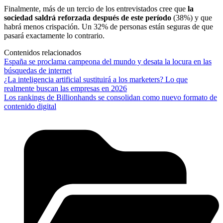
Finalmente, más de un tercio de los entrevistados cree que
la
sociedad saldrá reforzada después de este período
(38%) y que
habrá menos crispación. Un 32% de personas están seguras de que
pasará exactamente lo contrario.
Contenidos relacionados
España se proclama campeona del mundo y desata la locura en las
búsquedas de internet
¿La inteligencia artificial sustituirá a los marketers? Lo que
realmente buscan las empresas en 2026
Los rankings de Billionhands se consolidan como nuevo formato de
contenido digital