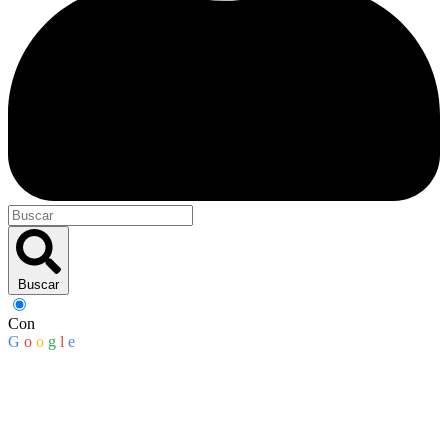
Buscar
Con
G
o
o
g
l
e