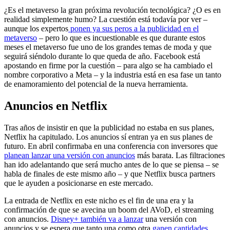
¿Es el metaverso la gran próxima revolución tecnológica? ¿O es en
realidad simplemente humo? La cuestión está todavía por ver –
aunque los expertos
ponen ya sus peros a la publicidad en el
metaverso
– pero lo que es incuestionable es que durante estos
meses el metaverso fue uno de los grandes temas de moda y que
seguirá siéndolo durante lo que queda de año. Facebook está
apostando en firme por la cuestión – para algo se ha cambiado el
nombre corporativo a Meta – y la industria está en esa fase un tanto
de enamoramiento del potencial de la nueva herramienta.
Anuncios en Netflix
Tras años de insistir en que la publicidad no estaba en sus planes,
Netflix ha capitulado. Los anuncios sí entran ya en sus planes de
futuro. En abril confirmaba en una conferencia con inversores que
planean lanzar una versión con anuncios
más barata. Las filtraciones
han ido adelantando que será mucho antes de lo que se piensa – se
habla de finales de este mismo año – y que Netflix busca partners
que le ayuden a posicionarse en este mercado.
La entrada de Netflix en este nicho es el fin de una era y la
confirmación de que se avecina un boom del AVoD, el streaming
con anuncios.
Disney+ también va a lanzar
una versión con
anuncios y se espera que tanto una como otra
ganen cantidades