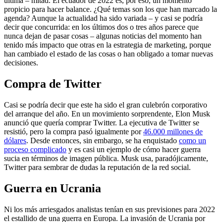
última – mitad. El ecuador de 2022 es, por eso, un momento
propicio para hacer balance. ¿Qué temas son los que han marcado la
agenda? Aunque la actualidad ha sido variada – y casi se podría
decir que concurrida: en los últimos dos o tres años parece que
nunca dejan de pasar cosas – algunas noticias del momento han
tenido más impacto que otras en la estrategia de marketing, porque
han cambiado el estado de las cosas o han obligado a tomar nuevas
decisiones.
Compra de Twitter
Casi se podría decir que este ha sido el gran culebrón corporativo
del arranque del año. En un movimiento sorprendente, Elon Musk
anunció que quería comprar Twitter. La ejecutiva de Twitter se
resistió, pero la compra pasó igualmente por
46.000 millones de
dólares
. Desde entonces, sin embargo, se ha enquistado
como un
proceso complicado
y es casi un ejemplo de cómo hacer guerra
sucia en términos de imagen pública. Musk usa, paradójicamente,
Twitter para sembrar de dudas la reputación de la red social.
Guerra en Ucrania
Ni los más arriesgados analistas tenían en sus previsiones para 2022
el estallido de una guerra en Europa. La invasión de Ucrania por