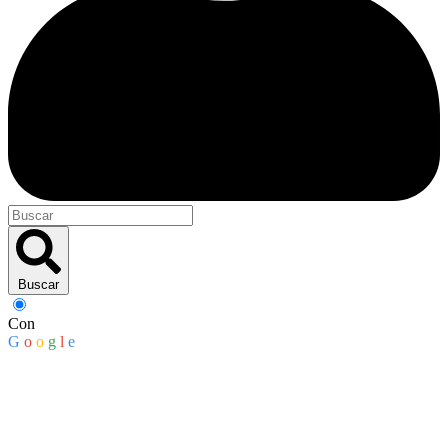
Buscar
Con
G
o
o
g
l
e