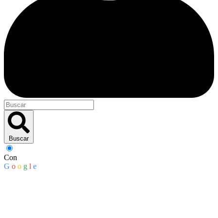
Buscar
Con
G
o
o
g
l
e