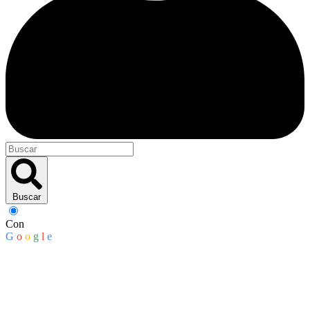
Buscar
Con
G
o
o
g
l
e