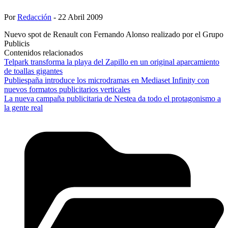
Por
Redacción
- 22 Abril 2009
Nuevo spot de Renault con Fernando Alonso realizado por el Grupo
Publicis
Contenidos relacionados
Telpark transforma la playa del Zapillo en un original aparcamiento
de toallas gigantes
Publiespaña introduce los microdramas en Mediaset Infinity con
nuevos formatos publicitarios verticales
La nueva campaña publicitaria de Nestea da todo el protagonismo a
la gente real