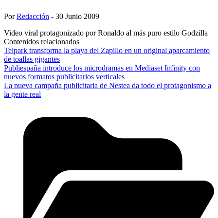
Por
Redacción
- 30 Junio 2009
Video viral protagonizado por Ronaldo al más puro estilo Godzilla
Contenidos relacionados
Telpark transforma la playa del Zapillo en un original aparcamiento
de toallas gigantes
Publiespaña introduce los microdramas en Mediaset Infinity con
nuevos formatos publicitarios verticales
La nueva campaña publicitaria de Nestea da todo el protagonismo a
la gente real