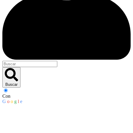
Buscar
Con
G
o
o
g
l
e