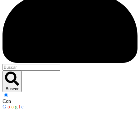
Buscar
Con
G
o
o
g
l
e