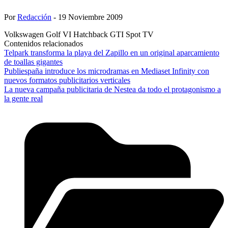
Por
Redacción
- 19 Noviembre 2009
Volkswagen Golf VI Hatchback GTI Spot TV
Contenidos relacionados
Telpark transforma la playa del Zapillo en un original aparcamiento
de toallas gigantes
Publiespaña introduce los microdramas en Mediaset Infinity con
nuevos formatos publicitarios verticales
La nueva campaña publicitaria de Nestea da todo el protagonismo a
la gente real