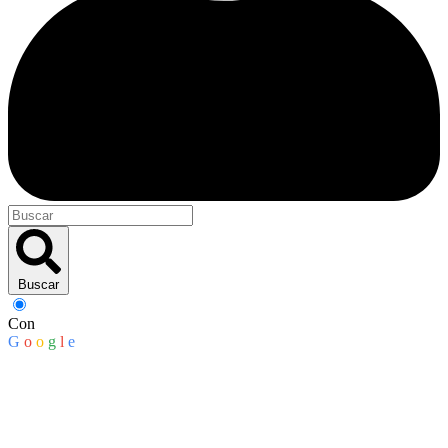
Buscar
Con
G
o
o
g
l
e