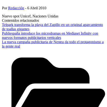
Por
Redacción
- 6 Abril 2010
Nuevo spot Unicef, Naciones Unidas
Contenidos relacionados
Telpark transforma la playa del Zapillo en un original aparcamiento
de toallas gigantes
Publiespaña introduce los microdramas en Mediaset Infinity con
nuevos formatos publicitarios verticales
La nueva campaña publicitaria de Nestea da todo el protagonismo a
la gente real