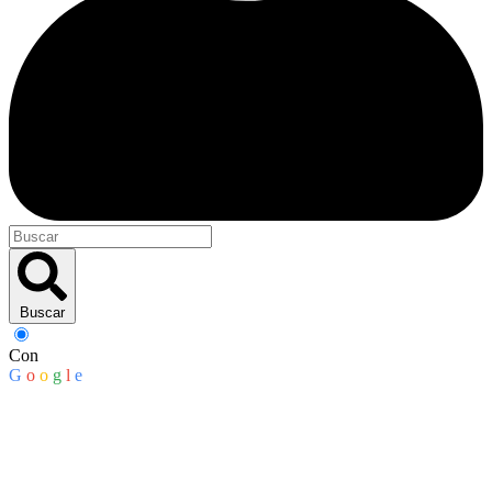
Buscar
Con
G
o
o
g
l
e