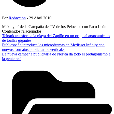
Por
Redacción
- 29 Abril 2010
Making of de la Campaña de TV de los Pelochos con Paco León
Contenidos relacionados
Telpark transforma la playa del Zapillo en un original aparcamiento
de toallas gigantes
Publiespaña introduce los microdramas en Mediaset Infinity con
nuevos formatos publicitarios verticales
La nueva campaña publicitaria de Nestea da todo el protagonismo a
la gente real