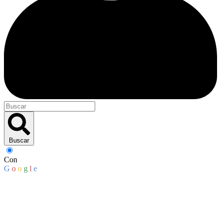
Buscar
Con
G
o
o
g
l
e