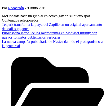
Por
Redacción
- 9 Junio 2010
McDonalds hace un giño al colectivo gay en su nuevo spot
Contenidos relacionados
Telpark transforma la playa del Zapillo en un original aparcamiento
de toallas gigantes
Publiespaña introduce los microdramas en Mediaset Infinity con
nuevos formatos publicitarios verticales
La nueva campaña publicitaria de Nestea da todo el protagonismo a
la gente real