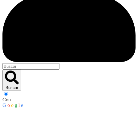
Buscar
Con
G
o
o
g
l
e