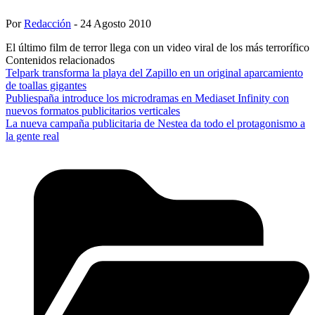
Por
Redacción
- 24 Agosto 2010
El último film de terror llega con un video viral de los más terrorífico
Contenidos relacionados
Telpark transforma la playa del Zapillo en un original aparcamiento
de toallas gigantes
Publiespaña introduce los microdramas en Mediaset Infinity con
nuevos formatos publicitarios verticales
La nueva campaña publicitaria de Nestea da todo el protagonismo a
la gente real