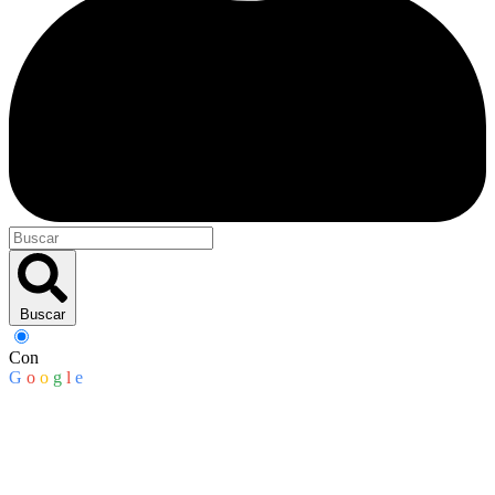
Buscar
Con
G
o
o
g
l
e