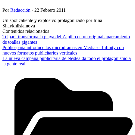
Por
Redacción
- 22 Febrero 2011
Un spot caliente y explosivo protagonizado por Irina
Shaykhlislamova
Contenidos relacionados
Telpark transforma la playa del Zapillo en un original aparcamiento
de toallas gigantes
Publiespaña introduce los microdramas en Mediaset Infinity con
nuevos formatos publicitarios verticales
La nueva campaña publicitaria de Nestea da todo el protagonismo a
la gente real