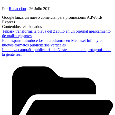
Por
Redacción
- 26 Julio 2011
Google lanza un nuevo comercial para promocionar AdWords
Express
Contenidos relacionados
Telpark transforma la playa del Zapillo en un original aparcamiento
de toallas gigantes
Publiespaña introduce los microdramas en Mediaset Infinity con
nuevos formatos publicitarios verticales
La nueva campaña publicitaria de Nestea da todo el protagonismo a
la gente real