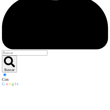
Buscar
Con
G
o
o
g
l
e