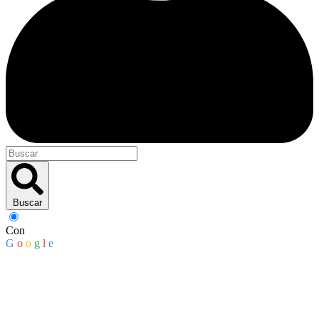
Buscar
Con
G
o
o
g
l
e