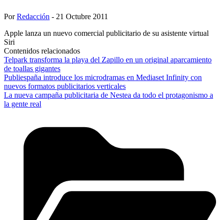
Por
Redacción
- 21 Octubre 2011
Apple lanza un nuevo comercial publicitario de su asistente virtual
Siri
Contenidos relacionados
Telpark transforma la playa del Zapillo en un original aparcamiento
de toallas gigantes
Publiespaña introduce los microdramas en Mediaset Infinity con
nuevos formatos publicitarios verticales
La nueva campaña publicitaria de Nestea da todo el protagonismo a
la gente real